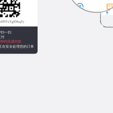
zHNTuYg8NkqFy
P扫一扫
支付
分钟内完成付款
统正在安全处理您的订单