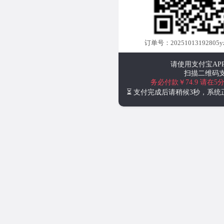
订单号：20251013192805y
请使用支付宝AP
扫描二维码
务必付款￥74.9
请在5
⏳ 支付完成后请稍候3秒，系