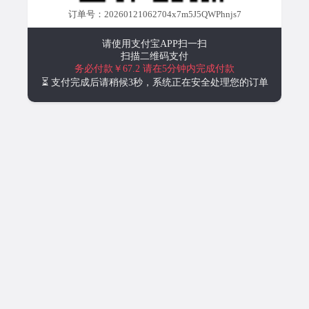
订单号：20260121062704x7m5J5QWPhnjs7
请使用支付宝APP扫一扫
扫描二维码支付
务必付款￥67.2
请在5分钟内完成付款
⏳ 支付完成后请稍候3秒，系统正在安全处理您的订单