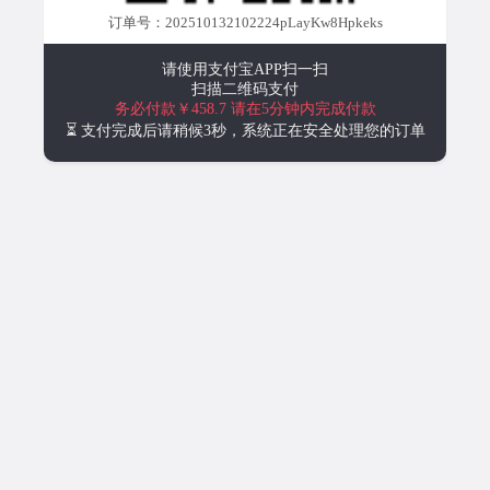
订单号：202510132102224pLayKw8Hpkeks
请使用支付宝APP扫一扫
扫描二维码支付
务必付款￥458.7
请在5分钟内完成付款
⏳ 支付完成后请稍候3秒，系统正在安全处理您的订单