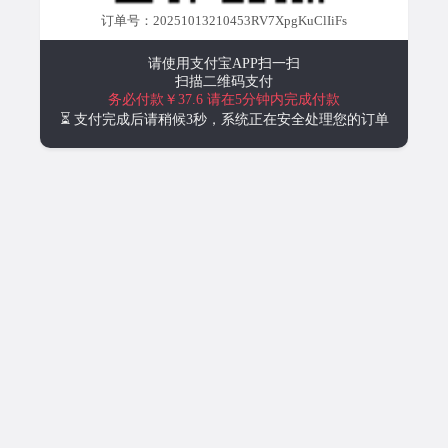
订单号：20251013210453RV7XpgKuClIiFs
请使用支付宝APP扫一扫
扫描二维码支付
务必付款￥37.6
请在5分钟内完成付款
⏳ 支付完成后请稍候3秒，系统正在安全处理您的订单