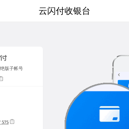
云闪付收银台
SDN/绝版子帐号
7 575