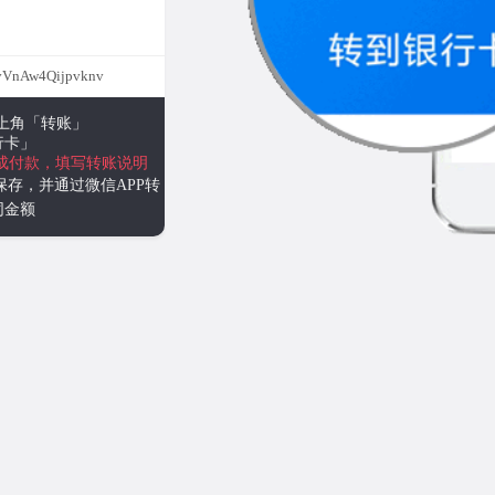
VnAw4Qijpvknv
右上角「转账」
行卡」
成付款，填写转账说明
保存，并通过微信APP转
同金额