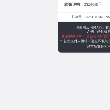
转账说明：
2524346
订单号：20251109062820v
请使用云闪付APP / 
左侧「转到银
务必付款￥88.6
请在5分钟内完
⚠️ 首次支付未跳转？请立即复制
账重新支付相