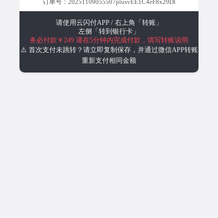
订单号：20251109055507plusvEE1C4eF8x29Dl
请使用云闪付APP / 右上角「转账」
左侧「转到银行卡」
务必付款￥249
请在5分钟内完成付款，填写转账说明
⚠️ 首次支付未跳转？请立即复制保存，并通过微信APP转账
重新支付相同金额