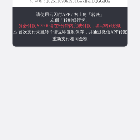
订单号：20251109061931GwkIFoiDQGGdQn
请使用云闪付APP / 右上角「转账」
左侧「转到银行卡」
务必付款￥39.6
请在5分钟内完成付款，填写转账说明
⚠️ 首次支付未跳转？请立即复制保存，并通过微信APP转账
重新支付相同金额