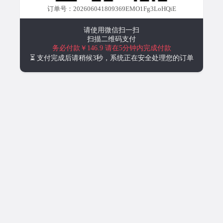
订单号：202606041809369EMO1Fg3LoHQiE
请使用微信扫一扫
扫描二维码支付
务必付款￥146.9
请在5分钟内完成付款
⏳ 支付完成后请稍候3秒，系统正在安全处理您的订单