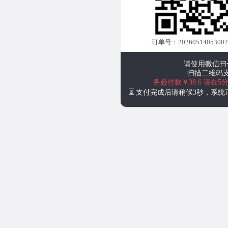
订单号：20260514053002cZ
请使用微信扫
扫描二维码
务必付款￥38.6
请在5
⏳ 支付完成后请稍候3秒，系