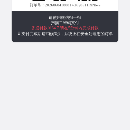
订单号：20260604180817cf6y8uTIT9Nbvs
请使用微信扫一扫
扫描二维码支付
务必付款￥64.7
请在5分钟内完成付款
⏳ 支付完成后请稍候3秒，系统正在安全处理您的订单