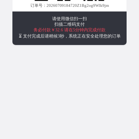
订单号：20260709184720Z1Bg2og9Wlk9jm
请使用微信扫一扫
扫描二维码支付
务必付款￥32.6
请在5分钟内完成付款
⏳ 支付完成后请稍候3秒，系统正在安全处理您的订单