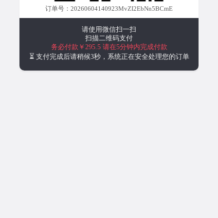
订单号：20260604140923MvZI2EbNn5BCmE
请使用微信扫一扫
扫描二维码支付
务必付款￥295.5
请在5分钟内完成付款
⏳ 支付完成后请稍候3秒，系统正在安全处理您的订单