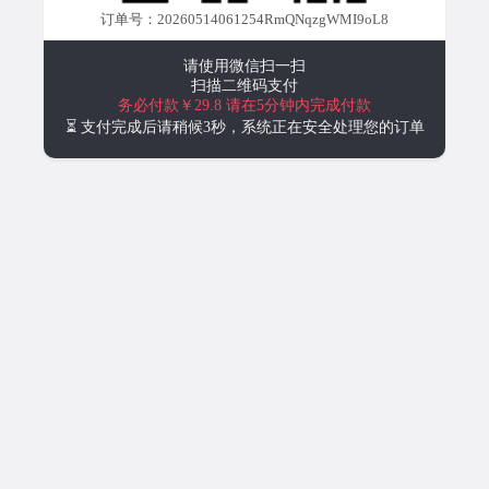
订单号：20260514061254RmQNqzgWMI9oL8
请使用微信扫一扫
扫描二维码支付
务必付款￥29.8
请在5分钟内完成付款
⏳ 支付完成后请稍候3秒，系统正在安全处理您的订单