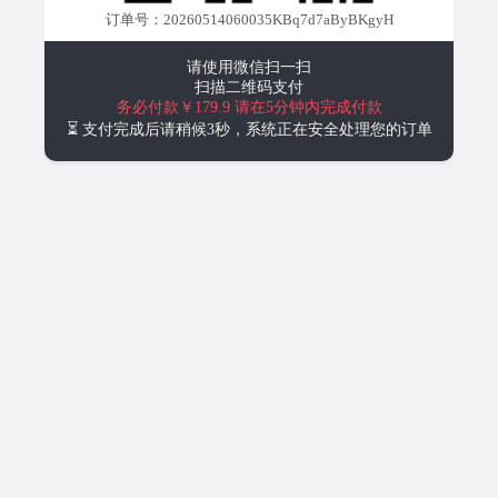
订单号：20260514060035KBq7d7aByBKgyH
请使用微信扫一扫
扫描二维码支付
务必付款￥179.9
请在5分钟内完成付款
⏳ 支付完成后请稍候3秒，系统正在安全处理您的订单