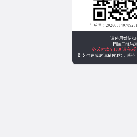
订单号：20260514070927KK
请使用微信扫
扫描二维码
务必付款￥18.8
请在5
⏳ 支付完成后请稍候3秒，系