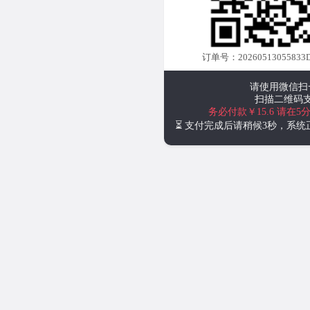
订单号：20260513055833D
请使用微信扫
扫描二维码
务必付款￥15.6
请在5
⏳ 支付完成后请稍候3秒，系