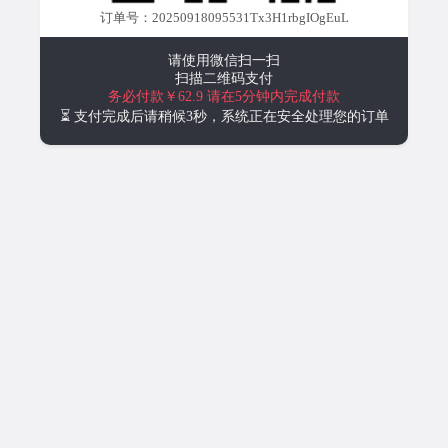
订单号：20250918095531Tx3H1rbgIOgEuL
请使用微信扫一扫
扫描二维码支付
务必付款￥62.9
请在5分钟内完成付款
⏳ 支付完成后请稍候3秒，系统正在安全处理您的订单