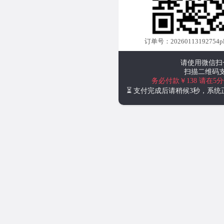
订单号：20260113192754plus
请使用微信扫
扫描二维码
务必付款￥138
请在5
⏳ 支付完成后请稍候3秒，系