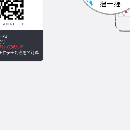
FI0TctIj0djHtO
一扫
支付
分钟内完成付款
统正在安全处理您的订单