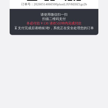
订单号：20260514060500plustLlXVKE8Z1gz2b
请使用微信扫一扫
扫描二维码支付
务必付款￥138
请在5分钟内完成付款
⏳ 支付完成后请稍候3秒，系统正在安全处理您的订单