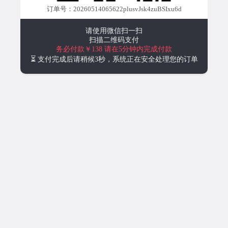
订单号：20260514065622plusvJsk4zuBSIxu6d
请使用微信扫一扫
扫描二维码支付
务必付款￥138
请在5分钟内完成付款
⏳ 支付完成后请稍候3秒，系统正在安全处理您的订单