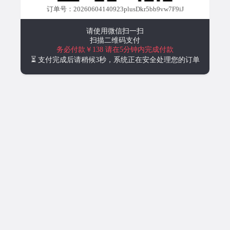
订单号：20260604140923plusDkr5bb9vw7F9iJ
请使用微信扫一扫
扫描二维码支付
务必付款￥138
请在5分钟内完成付款
⏳ 支付完成后请稍候3秒，系统正在安全处理您的订单