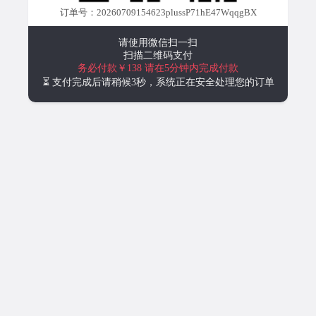
订单号：20260709154623plussP71hE47WqqgBX
请使用微信扫一扫
扫描二维码支付
务必付款￥138
请在5分钟内完成付款
⏳ 支付完成后请稍候3秒，系统正在安全处理您的订单