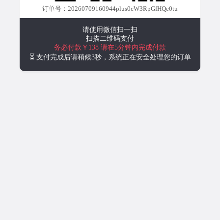
订单号：20260709160944plus0cW3RpGfHQe0tu
请使用微信扫一扫
扫描二维码支付
务必付款￥138
请在5分钟内完成付款
⏳ 支付完成后请稍候3秒，系统正在安全处理您的订单