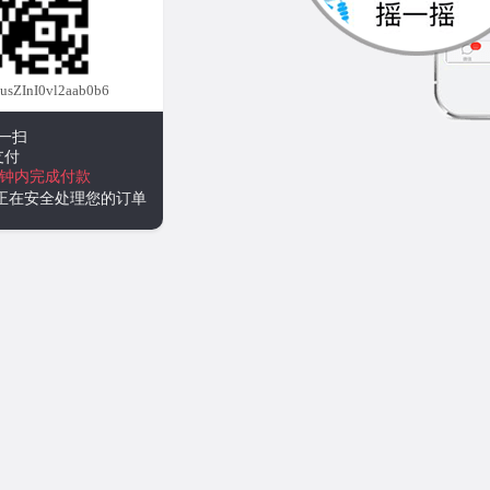
ZInI0vl2aab0b6
一扫
支付
分钟内完成付款
统正在安全处理您的订单