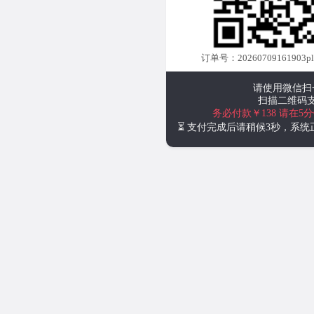
订单号：20260709161903plus
请使用微信扫
扫描二维码
务必付款￥138
请在5
⏳ 支付完成后请稍候3秒，系