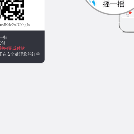
JKrlc2xJUhhgIn
一扫
支付
分钟内完成付款
统正在安全处理您的订单