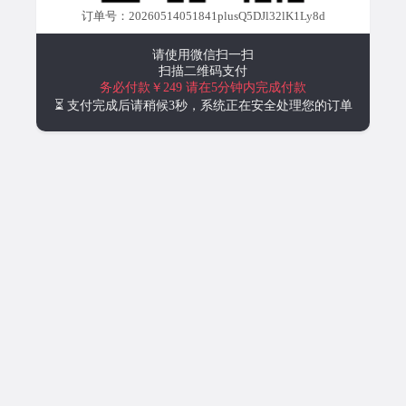
订单号：20260514051841plusQ5DJl32lK1Ly8d
请使用微信扫一扫
扫描二维码支付
务必付款￥249
请在5分钟内完成付款
⏳ 支付完成后请稍候3秒，系统正在安全处理您的订单