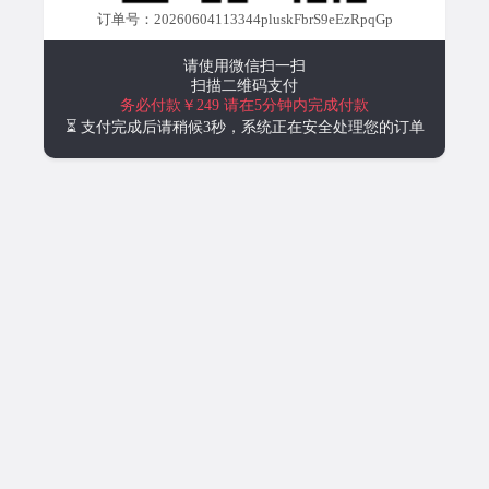
订单号：20260604113344pluskFbrS9eEzRpqGp
请使用微信扫一扫
扫描二维码支付
务必付款￥249
请在5分钟内完成付款
⏳ 支付完成后请稍候3秒，系统正在安全处理您的订单