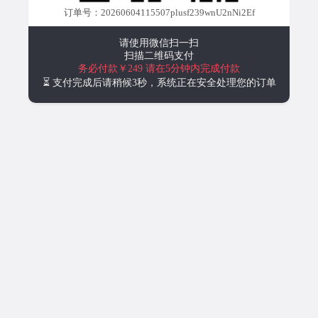
订单号：20260604115507plusf239wnU2nNi2Ef
请使用微信扫一扫
扫描二维码支付
务必付款￥249
请在5分钟内完成付款
⏳ 支付完成后请稍候3秒，系统正在安全处理您的订单