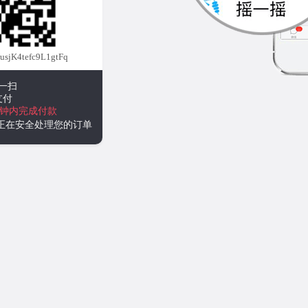
jK4tefc9L1gtFq
一扫
支付
分钟内完成付款
统正在安全处理您的订单