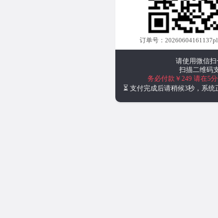
订单号：20260604161137plus
请使用微信扫
扫描二维码
务必付款￥249
请在5
⏳ 支付完成后请稍候3秒，系