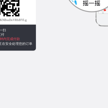
sKNBssDoVRhBYLg
一扫
支付
分钟内完成付款
统正在安全处理您的订单