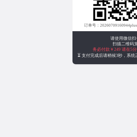
订单号：20260709160944plu
请使用微信扫
扫描二维码
务必付款￥249
请在5
⏳ 支付完成后请稍候3秒，系