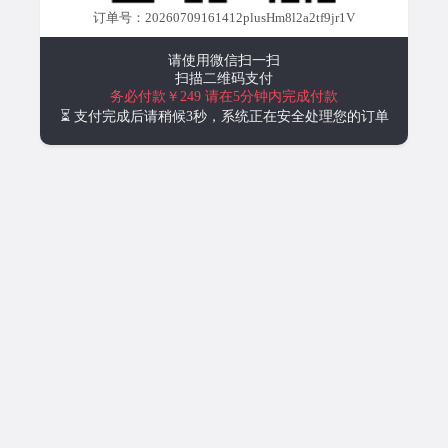
订单号：20260709161412plusHm8l2a2tf9jr1V
请使用微信扫一扫
扫描二维码支付
务必付款￥249
请在5分钟内完成付款
⏳ 支付完成后请稍候3秒，系统正在安全处理您的订单