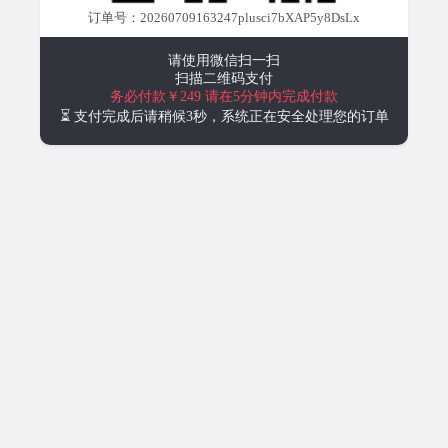
订单号：20260709163247plusci7bXAP5y8DsLx
请使用微信扫一扫
扫描二维码支付
务必付款￥249
请在5分钟内完成付款
⏳ 支付完成后请稍候3秒，系统正在安全处理您的订单