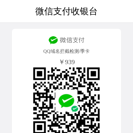
微信支付收银台
QQ域名拦截检测/季卡
￥939