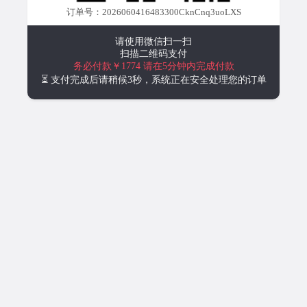
订单号：2026060416483300CknCnq3uoLXS
请使用微信扫一扫
扫描二维码支付
务必付款￥1774
请在5分钟内完成付款
⏳ 支付完成后请稍候3秒，系统正在安全处理您的订单