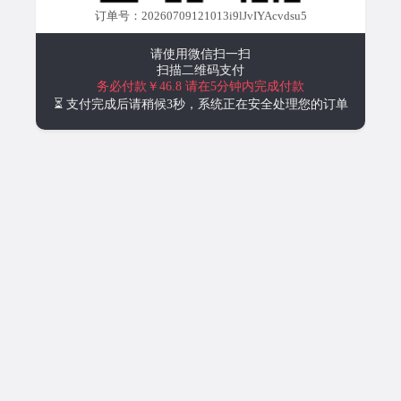
订单号：20260709121013i9lJvIYAcvdsu5
请使用微信扫一扫
扫描二维码支付
务必付款￥46.8
请在5分钟内完成付款
⏳ 支付完成后请稍候3秒，系统正在安全处理您的订单