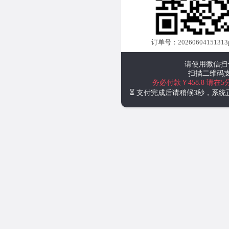
订单号：20260604151313pH
请使用微信扫
扫描二维码
务必付款￥458.8
请在5
⏳ 支付完成后请稍候3秒，系