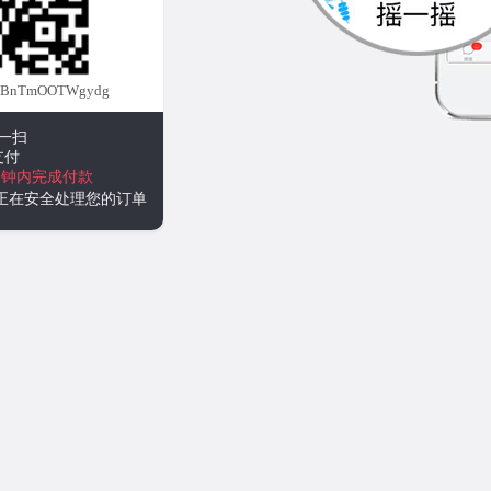
5BnTmOOTWgydg
一扫
支付
分钟内完成付款
统正在安全处理您的订单