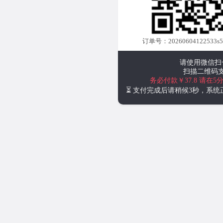
订单号：20260604122533s
请使用微信扫
扫描二维码
务必付款￥37.8
请在5
⏳ 支付完成后请稍候3秒，系