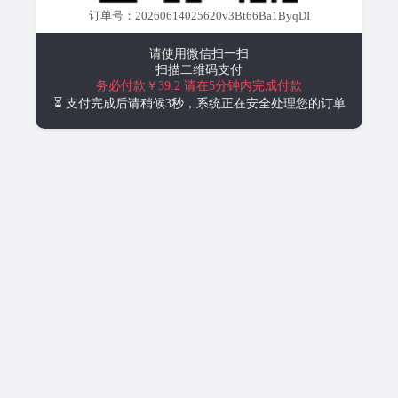
订单号：20260614025620v3Bt66Ba1ByqDI
请使用微信扫一扫
扫描二维码支付
务必付款￥39.2
请在5分钟内完成付款
⏳ 支付完成后请稍候3秒，系统正在安全处理您的订单