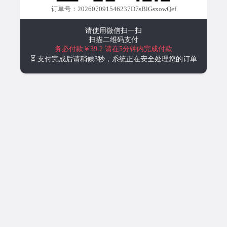
订单号：202607091546237D7sBlGsxowQef
请使用微信扫一扫
扫描二维码支付
务必付款￥39.2
请在5分钟内完成付款
⏳ 支付完成后请稍候3秒，系统正在安全处理您的订单