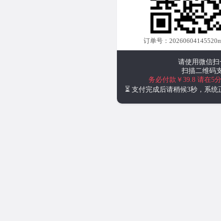
订单号：20260604145520m
请使用微信扫
扫描二维码
务必付款￥39.8
请在5
⏳ 支付完成后请稍候3秒，系