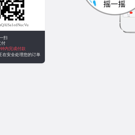
QAlSa1edNucVu
一扫
支付
分钟内完成付款
统正在安全处理您的订单