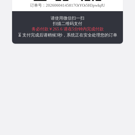
订单号：20260604145817OtYOr5H3pwIqfU
请使用微信扫一扫
扫描二维码支付
务必付款￥265.6
请在5分钟内完成付款
⏳ 支付完成后请稍候3秒，系统正在安全处理您的订单