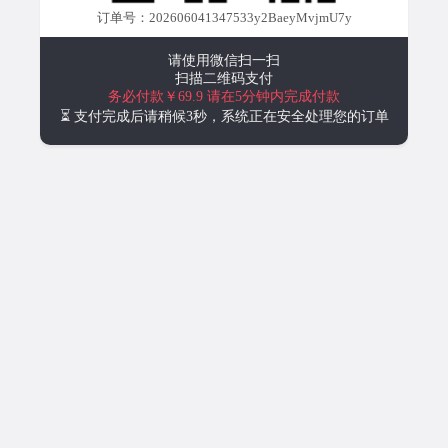
订单号：202606041347533y2BaeyMvjmU7y
请使用微信扫一扫
扫描二维码支付
务必付款￥69.9
请在5分钟内完成付款
⏳ 支付完成后请稍候3秒，系统正在安全处理您的订单