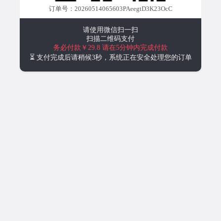
订单号：20260514065603PAeegtD3K23OcC
请使用微信扫一扫
扫描二维码支付
务必付款￥29.8
请在5分钟内完成付款
⏳ 支付完成后请稍候3秒，系统正在安全处理您的订单