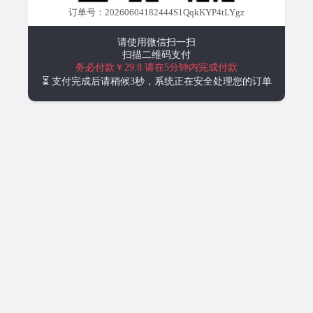
订单号：20260604182444S1QqkKYP4tLYgz
请使用微信扫一扫
扫描二维码支付
务必付款￥29.8
请在5分钟内完成付款
⏳ 支付完成后请稍候3秒，系统正在安全处理您的订单