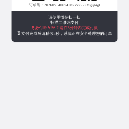
订单号：20260514065418vVva97eMgql4gl
请使用微信扫一扫
扫描二维码支付
务必付款￥56.7
请在5分钟内完成付款
⏳ 支付完成后请稍候3秒，系统正在安全处理您的订单