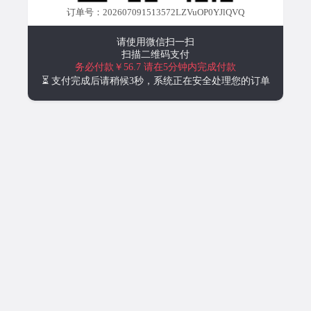
订单号：202607091513572LZVuOP0YJlQVQ
请使用微信扫一扫
扫描二维码支付
务必付款￥56.7
请在5分钟内完成付款
⏳ 支付完成后请稍候3秒，系统正在安全处理您的订单