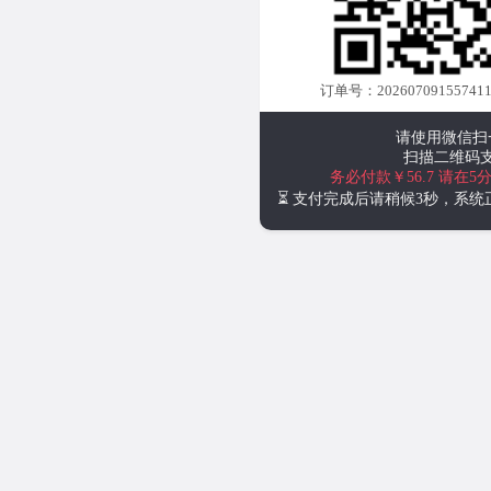
订单号：202607091557411
请使用微信扫
扫描二维码
务必付款￥56.7
请在5
⏳ 支付完成后请稍候3秒，系