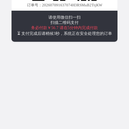
订单号：202607091637074H3RSMuB2TtjKW
请使用微信扫一扫
扫描二维码支付
务必付款￥56.7
请在5分钟内完成付款
⏳ 支付完成后请稍候3秒，系统正在安全处理您的订单