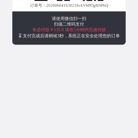
订单号：20260604163023SvkVHPOg8lSPhQ
请使用微信扫一扫
扫描二维码支付
务必付款￥135.6
请在5分钟内完成付款
⏳ 支付完成后请稍候3秒，系统正在安全处理您的订单