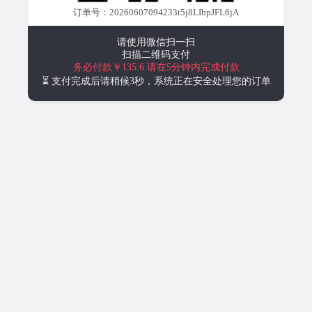
订单号：20260607094233t5j8LIbpJFL6jA
请使用微信扫一扫
扫描二维码支付
务必付款￥135.6
请在5分钟内完成付款
⏳ 支付完成后请稍候3秒，系统正在安全处理您的订单